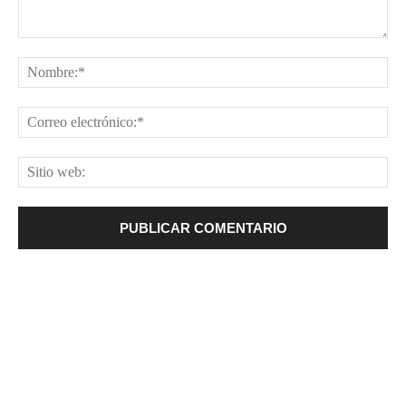
Comentario:
No
Cor
ele
Sit
web