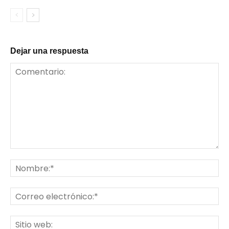
Dejar una respuesta
Comentario:
No
Co
ele
Sit