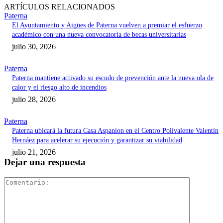
ARTÍCULOS RELACIONADOS
Paterna
El Ayuntamiento y Aigües de Paterna vuelven a premiar el esfuerzo
académico con una nueva convocatoria de becas universitarias
julio 30, 2026
Paterna
Paterna mantiene activado su escudo de prevención ante la nueva ola de
calor y el riesgo alto de incendios
julio 28, 2026
Paterna
Paterna ubicará la futura Casa Aspanion en el Centro Polivalente Valentín
Hernáez para acelerar su ejecución y garantizar su viabilidad
julio 21, 2026
Dejar una respuesta
Comentari