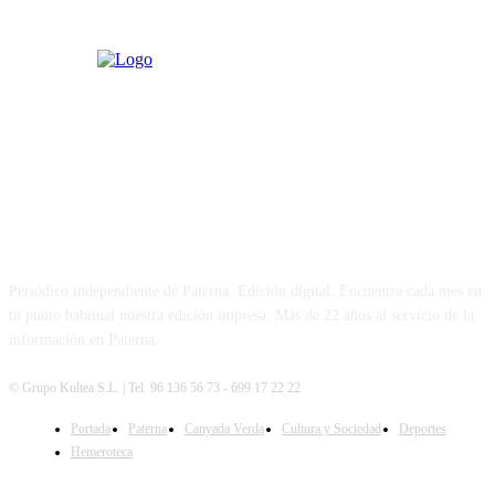
PATERNA AL DÍA
Periódico independiente de Paterna. Edición digital. Encuentra cada mes en
tu punto habitual nuestra edición impresa. Más de 22 años al servicio de la
información en Paterna.
© Grupo Kultea S.L. | Tel. 96 136 56 73 - 699 17 22 22
Portada
Paterna
Canyada Verda
Cultura y Sociedad
Deportes
SÍGUENOS
Hemeroteca