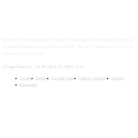
PATERNA AL DÍA
Periódico independiente de Paterna. Edición digital. Encuentra cada mes en
tu punto habitual nuestra edición impresa. Más de 22 años al servicio de la
información en Paterna.
© Grupo Kultea S.L. | Tel. 96 136 56 73 - 699 17 22 22
Portada
Paterna
Canyada Verda
Cultura y Sociedad
Deportes
SÍGUENOS
Hemeroteca