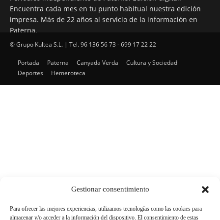
Encuentra cada mes en tu punto habitual nuestra edición
impresa. Más de 22 años al servicio de la información en
Paterna.
© Grupo Kultea S.L. | Tel. 96 136 56 73 - 699 17 22 22
Portada
Paterna
Canyada Verda
Cultura y Sociedad
SÍGUENOS
Deportes
Hemeroteca
Gestionar consentimiento
Para ofrecer las mejores experiencias, utilizamos tecnologías como las cookies para
almacenar y/o acceder a la información del dispositivo. El consentimiento de estas