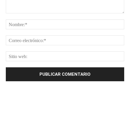
Comentario:
No
Cor
ele
Sit
web