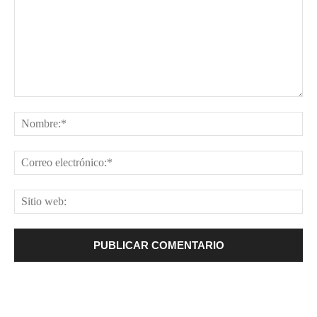
Comentario:
No
Cor
ele
Sit
web