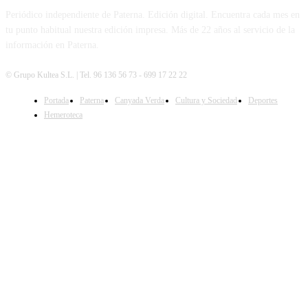
Periódico independiente de Paterna. Edición digital. Encuentra cada mes en
tu punto habitual nuestra edición impresa. Más de 22 años al servicio de la
información en Paterna.
© Grupo Kultea S.L. | Tel. 96 136 56 73 - 699 17 22 22
Portada
Paterna
Canyada Verda
Cultura y Sociedad
Deportes
SÍGUENOS
Hemeroteca