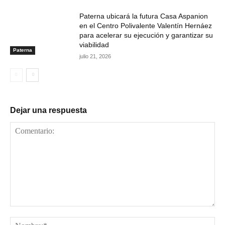
Paterna ubicará la futura Casa Aspanion
en el Centro Polivalente Valentín Hernáez
para acelerar su ejecución y garantizar su
viabilidad
Paterna
julio 21, 2026
Dejar una respuesta
Comentario:
No