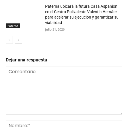
Paterna ubicará la futura Casa Aspanion
en el Centro Polivalente Valentín Hernáez
para acelerar su ejecución y garantizar su
viabilidad
Paterna
julio 21, 2026
Dejar una respuesta
Comentario:
No