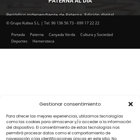
PATERNA AL DÍA
Periódico independiente de Paterna. Edición digital.
Encuentra cada mes en tu punto habitual nuestra edición
© Grupo Kultea S.L. | Tel. 96 136 56 73 - 699 17 22 22
impresa. Más de 22 años al servicio de la información en
Portada
Paterna
Canyada Verda
Cultura y Sociedad
Paterna.
Deportes
Hemeroteca
SÍGUENOS
Gestionar consentimiento
Para ofrecer las mejores experiencias, utilizamos tecnologías
como las cookies para almacenar y/o acceder a la información
del dispositivo. El consentimiento de estas tecnologías nos
permitirá procesar datos como el comportamiento de
navegación o las identificaciones únicas en este sitio. No