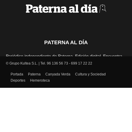
PATERNA AL DÍA
Periódico independiente de Paterna. Edición digital. Encuentra
cada mes en tu punto habitual nuestra edición impresa. Más de
© Grupo Kultea S.L. | Tel. 96 136 56 73 - 699 17 22 22
22 años al servicio de la información en Paterna.
Portada
Paterna
Canyada Verda
Cultura y Sociedad
Deportes
Hemeroteca
SÍGUENOS