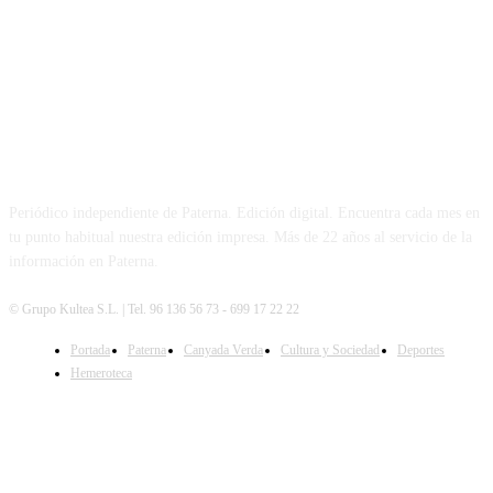
PATERNA AL DÍA
Periódico independiente de Paterna. Edición digital. Encuentra cada mes en
tu punto habitual nuestra edición impresa. Más de 22 años al servicio de la
información en Paterna.
© Grupo Kultea S.L. | Tel. 96 136 56 73 - 699 17 22 22
Portada
Paterna
Canyada Verda
Cultura y Sociedad
Deportes
SÍGUENOS
Hemeroteca