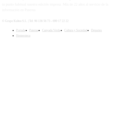
tu punto habitual nuestra edición impresa. Más de 22 años al servicio de la
información en Paterna.
© Grupo Kultea S.L. | Tel. 96 136 56 73 - 699 17 22 22
Portada
Paterna
Canyada Verda
Cultura y Sociedad
Deportes
SÍGUENOS
Hemeroteca