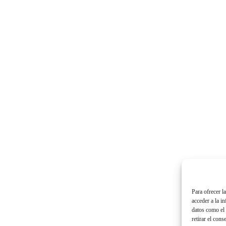
Para ofrecer l
acceder a la i
datos como el 
retirar el cons