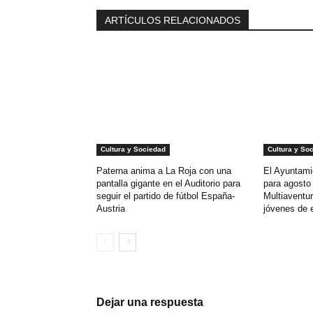
ARTÍCULOS RELACIONADOS
Cultura y Sociedad
Cultura y So
Paterna anima a La Roja con una
El Ayuntami
pantalla gigante en el Auditorio para
para agost
seguir el partido de fútbol España-
Multiaventur
Austria
jóvenes de 
Dejar una respuesta