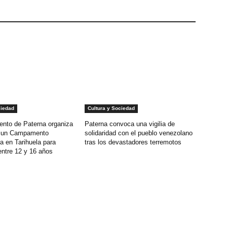
ciedad
Cultura y Sociedad
ento de Paterna organiza
Paterna convoca una vigilia de
o un Campamento
solidaridad con el pueblo venezolano
a en Tarihuela para
tras los devastadores terremotos
entre 12 y 16 años