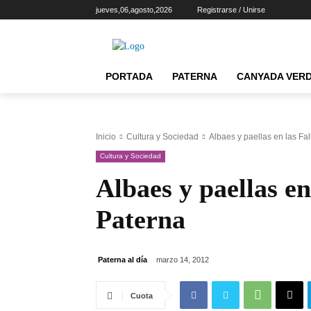
jueves,06,agosto,2026
Registrarse / Unirse
PORTADA
PATERNA
CANYADA VER
Inicio
Cultura y Sociedad
Albaes y paellas en las Fa
Cultura y Sociedad
Albaes y paellas en
Paterna
Paterna al día
marzo 14, 2012
Cuota