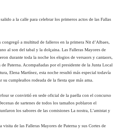
alido a la calle para celebrar los primeros actos de las Fallas
s congregó a multitud de falleros en la primera Nit d’Albaes,
bano al son del tabal y la dolçaina. Las Falleras Mayores de
ieron durante toda la noche los elogios de versaors y cantaors,
a de Paterna. Acompañadas por el presidente de la Junta Local
ura, Elena Martínez, esta noche resultó más especial todavía
ar su cumpleaños rodeada de la fiesta que más ama.
four se convirtió en sede oficial de la paella con el concurso
 Decenas de sartenes de todos los tamaños poblaron el
riunfaron los sabores de las comisiones La nostra, L’amistat y
 la visita de las Falleras Mayores de Paterna y sus Cortes de