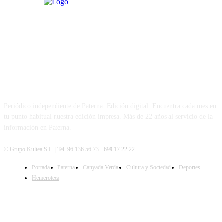
PATERNA AL DÍA
Periódico independiente de Paterna. Edición digital. Encuentra cada mes en
tu punto habitual nuestra edición impresa. Más de 22 años al servicio de la
información en Paterna.
© Grupo Kultea S.L. | Tel. 96 136 56 73 - 699 17 22 22
Portada
Paterna
Canyada Verda
Cultura y Sociedad
Deportes
SÍGUENOS
Hemeroteca