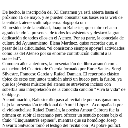
De hecho, la inscripción del XI Certamen ya está abierta hasta el
próximo 16 de mayo, y se pueden consultar sus bases en la web de
la entidad: ateneoculturalpaterna.blogspot.com
El presidente de la entidad, Joaquín Ballester, quiso abrir el acto
agradeciendo la presencia de todos los asistentes y destacó la gran
dedicación de todos ellos en el Ateneo. Por su parte, la concejala de
cultura del Ayuntamiento, Elena Martínez, quiso recordar que, a
pesar de las dificultades, “el consistorio siempre apoyará actividades
como las del Ateneo por su enorme contribución cultural a la
sociedad”.
Como en años anteriores, la presentación del libro arrancó con la
actuación del Cuarteto de Cuerda formado por Enric Santes, Sergi
Silvestre, Francesc García y Rafael Damian. El repertorio clásico
típico de estos conjuntos también abrió un hueco para la fusión, ya
que los jóvenes músicos del ateneo se atrevieron incluso con
soberbia una interpretación de la conocida canción “Viva la vida” de
Coldplay.
A continuación, Ballester dio paso al recital de poemas ganadores
bajo la presentación tradicional de Aureli López. Acompañada por
el violonchelista Rafael Damián, la poetisa Ampar Cabrera fue la
primera en subir al escenario para ofrecer un sentido poema bajo el
título “Cinquantatrés espines”, mientras que su homólogo Josep
Navarro Salvador tomó el testigo del recital con ¡Ai pobre polític!.