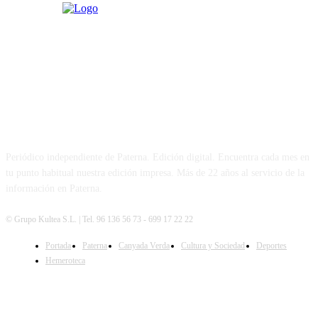
PATERNA AL DÍA
Periódico independiente de Paterna. Edición digital. Encuentra cada mes en
tu punto habitual nuestra edición impresa. Más de 22 años al servicio de la
información en Paterna.
© Grupo Kultea S.L. | Tel. 96 136 56 73 - 699 17 22 22
Portada
Paterna
Canyada Verda
Cultura y Sociedad
Deportes
SÍGUENOS
Hemeroteca