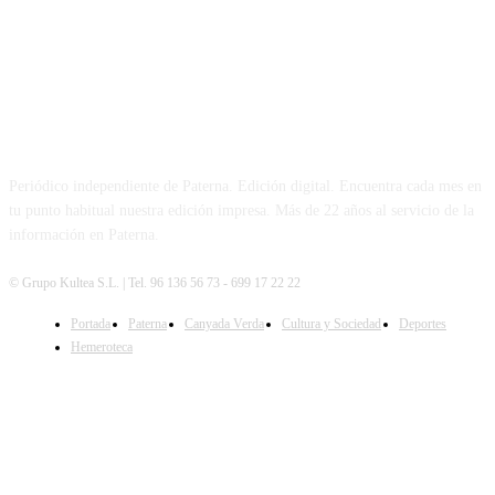
PATERNA AL DÍA
Periódico independiente de Paterna. Edición digital. Encuentra cada mes en
tu punto habitual nuestra edición impresa. Más de 22 años al servicio de la
información en Paterna.
© Grupo Kultea S.L. | Tel. 96 136 56 73 - 699 17 22 22
Portada
Paterna
Canyada Verda
Cultura y Sociedad
Deportes
SÍGUENOS
Hemeroteca