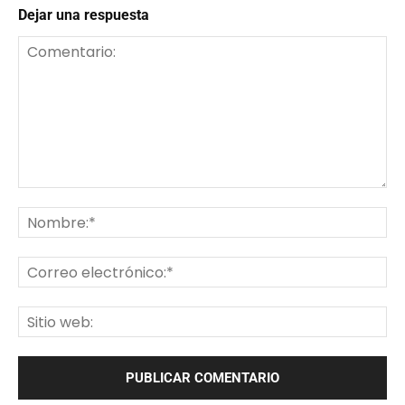
Dejar una respuesta
Comentario:
No
Co
ele
Sit
we