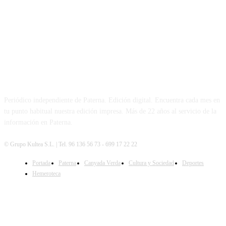
PATERNA AL DÍA
Periódico independiente de Paterna. Edición digital. Encuentra cada mes en
tu punto habitual nuestra edición impresa. Más de 22 años al servicio de la
información en Paterna.
© Grupo Kultea S.L. | Tel. 96 136 56 73 - 699 17 22 22
Portada
Paterna
Canyada Verda
Cultura y Sociedad
Deportes
SÍGUENOS
Hemeroteca