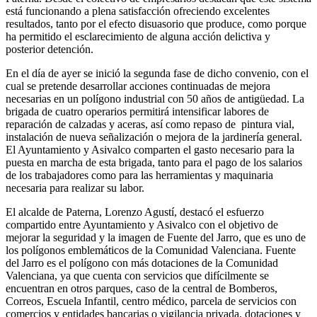
está funcionando a plena satisfacción ofreciendo excelentes
resultados, tanto por el efecto disuasorio que produce, como porque
ha permitido el esclarecimiento de alguna acción delictiva y
posterior detención.
En el día de ayer se inició la segunda fase de dicho convenio, con el
cual se pretende desarrollar acciones continuadas de mejora
necesarias en un polígono industrial con 50 años de antigüedad. La
brigada de cuatro operarios permitirá intensificar labores de
reparación de calzadas y aceras, así como repaso de pintura vial,
instalación de nueva señalización o mejora de la jardinería general.
El Ayuntamiento y Asivalco comparten el gasto necesario para la
puesta en marcha de esta brigada, tanto para el pago de los salarios
de los trabajadores como para las herramientas y maquinaria
necesaria para realizar su labor.
El alcalde de Paterna, Lorenzo Agustí, destacó el esfuerzo
compartido entre Ayuntamiento y Asivalco con el objetivo de
mejorar la seguridad y la imagen de Fuente del Jarro, que es uno de
los polígonos emblemáticos de la Comunidad Valenciana. Fuente
del Jarro es el polígono con más dotaciones de la Comunidad
Valenciana, ya que cuenta con servicios que difícilmente se
encuentran en otros parques, caso de la central de Bomberos,
Correos, Escuela Infantil, centro médico, parcela de servicios con
comercios y entidades bancarias o vigilancia privada, dotaciones y