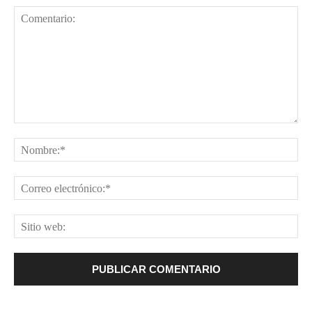
Comentario:
No
Cor
ele
Sit
web