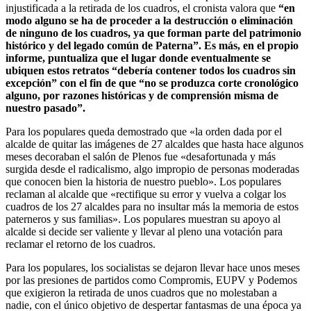
injustificada a la retirada de los cuadros, el cronista valora que
“en
modo alguno se ha de proceder a la destrucción o eliminación
de ninguno de los cuadros, ya que forman parte del patrimonio
histórico y del legado común de Paterna”. Es más, en el propio
informe, puntualiza que el lugar donde eventualmente se
ubiquen estos retratos “debería contener todos los cuadros sin
excepción” con el fin de que “no se produzca corte cronológico
alguno, por razones históricas y de comprensión misma de
nuestro pasado”.
Para los populares queda demostrado que «la orden dada por el
alcalde de quitar las imágenes de 27 alcaldes que hasta hace algunos
meses decoraban el salón de Plenos fue «desafortunada y más
surgida desde el radicalismo, algo impropio de personas moderadas
que conocen bien la historia de nuestro pueblo». Los populares
reclaman al alcalde que «rectifique su error y vuelva a colgar los
cuadros de los 27 alcaldes para no insultar más la memoria de estos
paterneros y sus familias». Los populares muestran su apoyo al
alcalde si decide ser valiente y llevar al pleno una votación para
reclamar el retorno de los cuadros.
Para los populares, los socialistas se dejaron llevar hace unos meses
por las presiones de partidos como Compromis, EUPV y Podemos
que exigieron la retirada de unos cuadros que no molestaban a
nadie, con el único objetivo de despertar fantasmas de una época ya