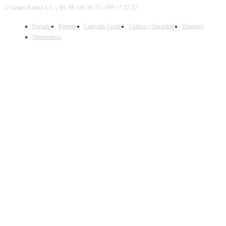
© Grupo Kultea S.L. | Tel. 96 136 56 73 - 699 17 22 22
Portada
Paterna
Canyada Verda
Cultura y Sociedad
Deportes
SÍGUENOS
Hemeroteca