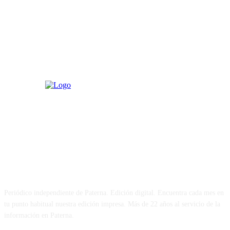
PATERNA AL DÍA
Periódico independiente de Paterna. Edición digital. Encuentra cada mes en
tu punto habitual nuestra edición impresa. Más de 22 años al servicio de la
información en Paterna.