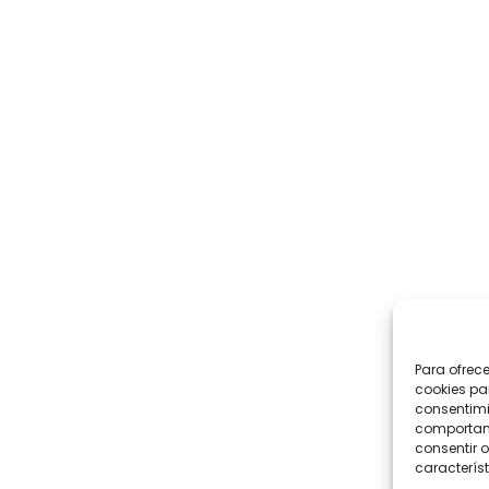
Para ofrec
cookies pa
consentimi
comportami
consentir o
característ