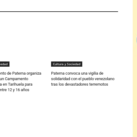
iedad
Cultura y Sociedad
nto de Paterna organiza
Paterna convoca una vigilia de
o un Campamento
solidaridad con el pueblo venezolano
a en Tarihuela para
tras los devastadores terremotos
ntre 12 y 16 años