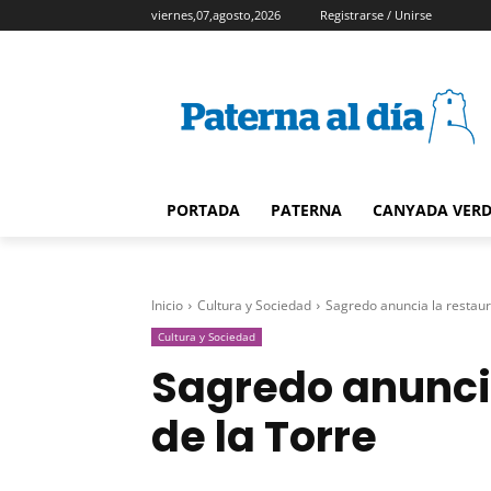
viernes,07,agosto,2026
Registrarse / Unirse
PORTADA
PATERNA
CANYADA VER
Inicio
Cultura y Sociedad
Sagredo anuncia la restaur
Cultura y Sociedad
Sagredo anunci
de la Torre