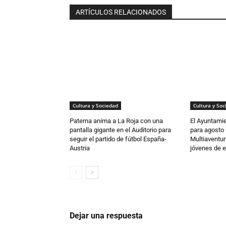
ARTÍCULOS RELACIONADOS
Cultura y Sociedad
Cultura y Soc
Paterna anima a La Roja con una
El Ayuntamie
pantalla gigante en el Auditorio para
para agost
seguir el partido de fútbol España-
Multiaventur
Austria
jóvenes de e
Dejar una respuesta