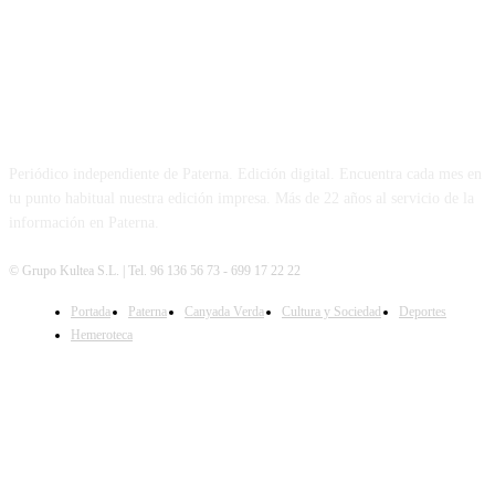
PATERNA AL DÍA
Periódico independiente de Paterna. Edición digital. Encuentra cada mes en
tu punto habitual nuestra edición impresa. Más de 22 años al servicio de la
información en Paterna.
© Grupo Kultea S.L. | Tel. 96 136 56 73 - 699 17 22 22
Portada
Paterna
Canyada Verda
Cultura y Sociedad
Deportes
SÍGUENOS
Hemeroteca