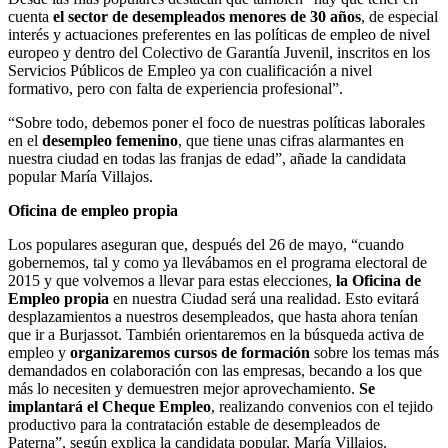
cuenta
el sector de desempleados menores de 30 años
, de especial
interés y actuaciones preferentes en las políticas de empleo de nivel
europeo y dentro del Colectivo de Garantía Juvenil, inscritos en los
Servicios Públicos de Empleo ya con cualificación a nivel
formativo, pero con falta de experiencia profesional”.
“Sobre todo, debemos poner el foco de nuestras políticas laborales
en el
desempleo femenino
, que tiene unas cifras alarmantes en
nuestra ciudad en todas las franjas de edad”, añade la candidata
popular María Villajos.
Oficina de empleo propia
Los populares aseguran que, después del 26 de mayo, “cuando
gobernemos, tal y como ya llevábamos en el programa electoral de
2015 y que volvemos a llevar para estas elecciones,
la Oficina de
Empleo propia
en nuestra Ciudad será una realidad. Esto evitará
desplazamientos a nuestros desempleados, que hasta ahora tenían
que ir a Burjassot. También orientaremos en la búsqueda activa de
empleo y
organizaremos cursos de formación
sobre los temas más
demandados en colaboración con las empresas, becando a los que
más lo necesiten y demuestren mejor aprovechamiento.
Se
implantará el Cheque Empleo
, realizando convenios con el tejido
productivo para la contratación estable de desempleados de
Paterna”, según explica la candidata popular, María Villajos.