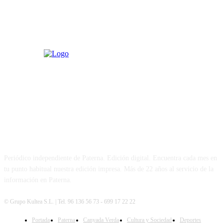
PATERNA AL DÍA
Periódico independiente de Paterna. Edición digital. Encuentra cada mes en
tu punto habitual nuestra edición impresa. Más de 22 años al servicio de la
información en Paterna.
© Grupo Kultea S.L. | Tel. 96 136 56 73 - 699 17 22 22
Portada
Paterna
Canyada Verda
Cultura y Sociedad
Deportes