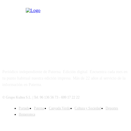
PATERNA AL DÍA
Periódico independiente de Paterna. Edición digital. Encuentra cada mes en
tu punto habitual nuestra edición impresa. Más de 22 años al servicio de la
información en Paterna.
© Grupo Kultea S.L. | Tel. 96 136 56 73 - 699 17 22 22
Portada
Paterna
Canyada Verda
Cultura y Sociedad
Deportes
SÍGUENOS
Hemeroteca