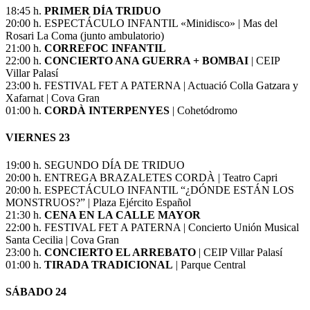
18:45 h.
PRIMER DÍA TRIDUO
20:00 h. ESPECTÁCULO INFANTIL «Minidisco» | Mas del
Rosari La Coma (junto ambulatorio)
21:00 h.
CORREFOC INFANTIL
22:00 h.
CONCIERTO ANA GUERRA + BOMBAI
| CEIP
Villar Palasí
23:00 h. FESTIVAL FET A PATERNA | Actuació Colla Gatzara y
Xafarnat | Cova Gran
01:00 h.
CORDÀ INTERPENYES
| Cohetódromo
VIERNES 23
19:00 h. SEGUNDO DÍA DE TRIDUO
20:00 h. ENTREGA BRAZALETES CORDÀ | Teatro Capri
20:00 h. ESPECTÁCULO INFANTIL “¿DÓNDE ESTÁN LOS
MONSTRUOS?” | Plaza Ejército Español
21:30 h.
CENA EN LA CALLE MAYOR
22:00 h. FESTIVAL FET A PATERNA | Concierto Unión Musical
Santa Cecilia | Cova Gran
23:00 h.
CONCIERTO EL ARREBATO
| CEIP Villar Palasí
01:00 h.
TIRADA TRADICIONAL
| Parque Central
SÁBADO 24