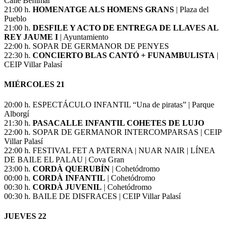
Calle Benimar
21:00 h.
HOMENATGE ALS HOMENS GRANS
| Plaza del
Pueblo
21:00 h.
DESFILE Y ACTO DE ENTREGA DE LLAVES AL
REY JAUME I
| Ayuntamiento
22:00 h. SOPAR DE GERMANOR DE PENYES
22:30 h.
CONCIERTO BLAS CANTÓ + FUNAMBULISTA
|
CEIP Villar Palasí
MIÉRCOLES 21
20:00 h. ESPECTÁCULO INFANTIL “Una de piratas” | Parque
Alborgí
21:30 h.
PASACALLE INFANTIL COHETES DE LUJO
22:00 h. SOPAR DE GERMANOR INTERCOMPARSAS | CEIP
Villar Palasí
22:00 h. FESTIVAL FET A PATERNA | NUAR NAIR | LÍNEA
DE BAILE EL PALAU | Cova Gran
23:00 h.
CORDÀ QUERUBÍN
| Cohetódromo
00:00 h.
CORDÀ INFANTIL
| Cohetódromo
00:30 h.
CORDÀ JUVENIL
| Cohetódromo
00:30 h. BAILE DE DISFRACES | CEIP Villar Palasí
JUEVES 22