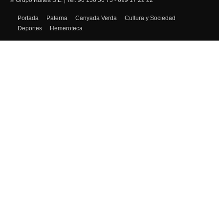
22 años al servicio de la información en Paterna.
Portada
Paterna
Canyada Verda
Cultura y Sociedad
Deportes
Hemeroteca
SÍGUENOS