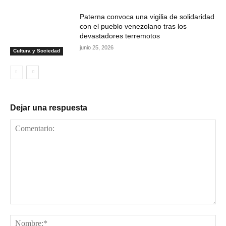
Paterna convoca una vigilia de solidaridad
con el pueblo venezolano tras los
devastadores terremotos
junio 25, 2026
Cultura y Sociedad
Dejar una respuesta
Comentario:
No