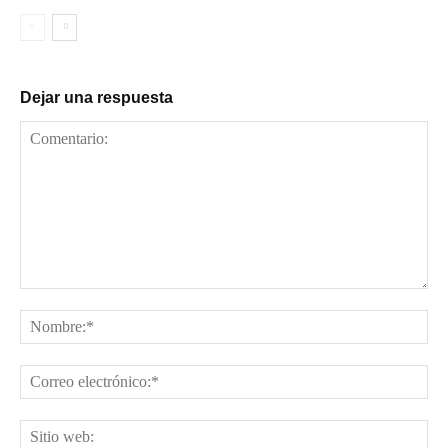
Dejar una respuesta
Comentario:
No
Cor
ele
Sit