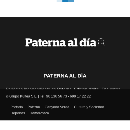
PATERNA AL DÍA
Periódico independiente de Paterna. Edición digital. Encuentra
cada mes en tu punto habitual nuestra edición impresa. Más de
© Grupo Kultea S.L. | Tel. 96 136 56 73 - 699 17 22 22
22 años al servicio de la información en Paterna.
Portada
Paterna
Canyada Verda
Cultura y Sociedad
Deportes
Hemeroteca
SÍGUENOS