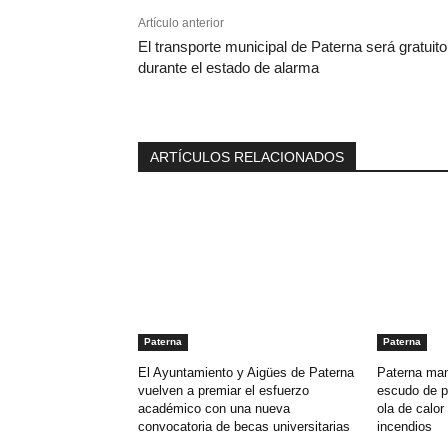
Artículo anterior
El transporte municipal de Paterna será gratuito
durante el estado de alarma
ARTÍCULOS RELACIONADOS
Paterna
Paterna
El Ayuntamiento y Aigües de Paterna
Paterna man
vuelven a premiar el esfuerzo
escudo de p
académico con una nueva
ola de calor 
convocatoria de becas universitarias
incendios