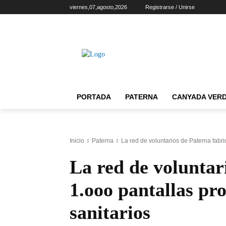
viernes,07,agosto,2026
Registrarse / Unirse
PORTADA
PATERNA
CANYADA VER
Inicio
Paterna
La red de voluntarios de Paterna fabri
La red de voluntar
1.ooo pantallas pr
sanitarios