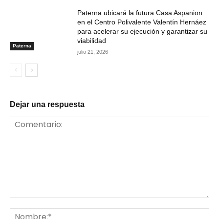
Paterna ubicará la futura Casa Aspanion
en el Centro Polivalente Valentín Hernáez
para acelerar su ejecución y garantizar su
viabilidad
Paterna
julio 21, 2026
Dejar una respuesta
Comentario:
No