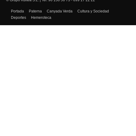
© Grupo Kultea S.L. | Tel. 96 136 56 73 - 699 17 22 22
SÍGUENOS
Portada
Paterna
Canyada Verda
Cultura y Sociedad
Deportes
Hemeroteca