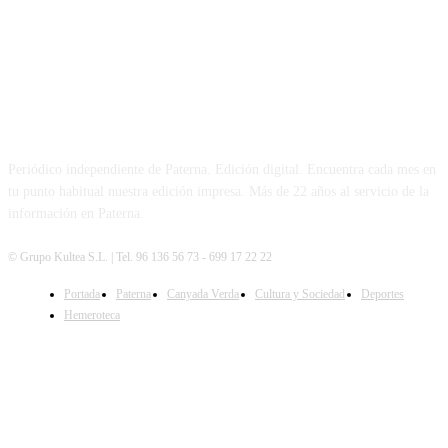
PATERNA AL DÍA
Periódico independiente de Paterna. Edición digital. Encuentra cada mes en
tu punto habitual nuestra edición impresa. Más de 22 años al servicio de la
información en Paterna.
© Grupo Kultea S.L. | Tel. 96 136 56 73 - 699 17 22 22
Portada
Paterna
Canyada Verda
Cultura y Sociedad
Deportes
SÍGUENOS
Hemeroteca