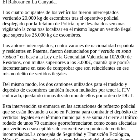
El Rabosar en La Canyada.
Los cuatro ocupantes de los vehículos fueron interceptados
vertiendo 20.000 kg de escombros tras el operativo policial
desplegado por la Jefatura de Policía, que llevaba dos semanas
vigilando la zona tras localizar en el mismo lugar un vertido ilegal
que supera los 25.000 kg de escombros.
Los autores interceptados, cuatro varones de nacionalidad española
y residentes en Paterna, fueron denunciados por
“vertido en zona
rústica”
en base a la Ley de la Generalitat Valenciana 10/2000 de
Residuos, con multas superiores a los 3.000€, cuantía que podría
incrementarse en caso de comprobar que son reincidentes en ese
mismo delito de vertidos ilegales.
Del mismo modo, los dos camiones utilizados para el traslado y
depósito de escombros también fueron multados por tener la ITV
caducada, quedando inmovilizado uno de ellos por orden de DGT.
Esta intervención se enmarca en las actuaciones de refuerzo policial
que se están llevando a cabo en Paterna para combatir el depósito de
vertidos ilegales en el término municipal y se suma al cierre al tráfico
rodado de unos 70 caminos georreferenciaron como zonas afectadas
por vertidos o susceptibles de convertirse en puntos de vertidos
incontrolados.La concejala de Seguridad y Transición Ecológica,
Núria Campos ha destacado la gran labor policial al mismo tiempo