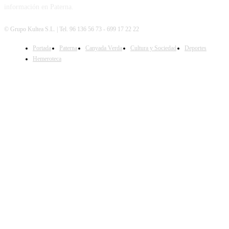
información en Paterna.
© Grupo Kultea S.L. | Tel. 96 136 56 73 - 699 17 22 22
Portada
Paterna
Canyada Verda
Cultura y Sociedad
Deportes
SÍGUENOS
Hemeroteca