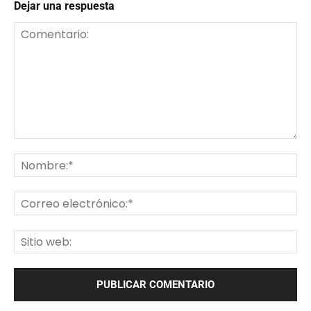
Dejar una respuesta
Comentario:
No
Co
ele
Sit
we