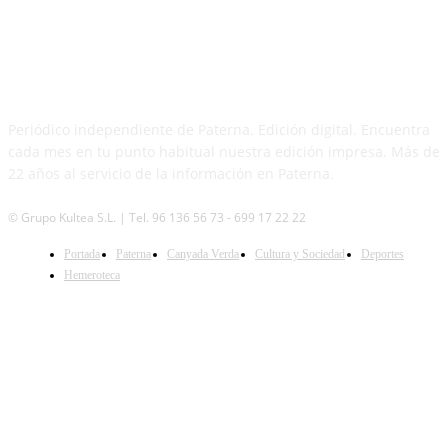
PATERNA AL DÍA
Periódico independiente de Paterna. Edición digital. Encuentra
cada mes en tu punto habitual nuestra edición impresa. Más de
22 años al servicio de la información en Paterna.
© Grupo Kultea S.L. | Tel. 96 136 56 73 - 699 17 22 22
SÍGUENOS
Portada
Paterna
Canyada Verda
Cultura y Sociedad
Deportes
Hemeroteca