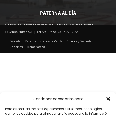
PATERNA AL DÍA
Periódico independiente de Paterna. Edición digital.
Encuentra cada mes en tu punto habitual nuestra edición
© Grupo Kultea S.L. | Tel. 96 136 56 73 - 699 17 22 22
impresa. Más de 22 años al servicio de la información en
Portada
Paterna
Canyada Verda
Cultura y Sociedad
Paterna.
Deportes
Hemeroteca
SÍGUENOS
Gestionar consentimiento
Para ofrecer las mejores experiencias, utilizamos tecnologías
como las cookies para almacenar y/o acceder a la información