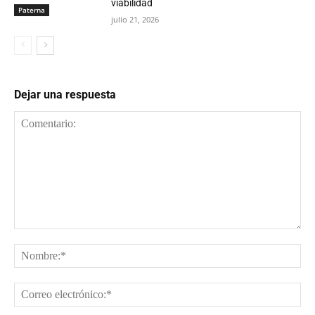
viabilidad
Paterna
julio 21, 2026
Dejar una respuesta
Comentario:
No
Cor
ele