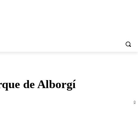
rque de Alborgí
0