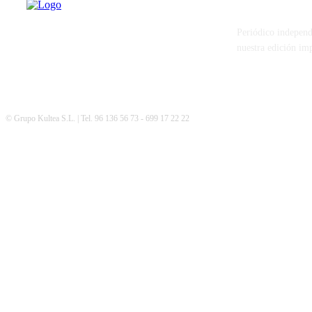
Periódico independ
nuestra edición im
© Grupo Kultea S.L. | Tel. 96 136 56 73 - 699 17 22 22