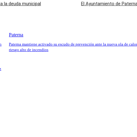
 la deuda municipal
El Ayuntamiento de Paterna 
Paterna
n
Paterna mantiene activado su escudo de prevención ante la nueva ola de calor
riesgo alto de incendios
z