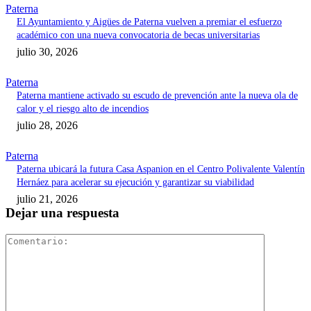
Paterna
El Ayuntamiento y Aigües de Paterna vuelven a premiar el esfuerzo
académico con una nueva convocatoria de becas universitarias
julio 30, 2026
Paterna
Paterna mantiene activado su escudo de prevención ante la nueva ola de
calor y el riesgo alto de incendios
julio 28, 2026
Paterna
Paterna ubicará la futura Casa Aspanion en el Centro Polivalente Valentín
Hernáez para acelerar su ejecución y garantizar su viabilidad
julio 21, 2026
Dejar una respuesta
Comentari