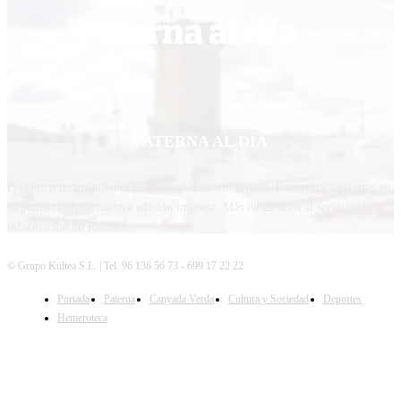
PATERNA AL DÍA
Periódico independiente de Paterna. Edición digital. Encuentra cada mes en
tu punto habitual nuestra edición impresa. Más de 22 años al servicio de la
información en Paterna.
© Grupo Kultea S.L. | Tel. 96 136 56 73 - 699 17 22 22
Portada
Paterna
Canyada Verda
Cultura y Sociedad
Deportes
SÍGUENOS
Hemeroteca