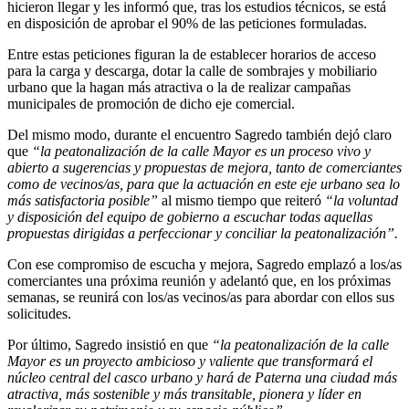
hicieron llegar y les informó que, tras los estudios técnicos, se está
en disposición de aprobar el 90% de las peticiones formuladas.
Entre estas peticiones figuran la de establecer horarios de acceso
para la carga y descarga, dotar la calle de sombrajes y mobiliario
urbano que la hagan más atractiva o la de realizar campañas
municipales de promoción de dicho eje comercial.
Del mismo modo, durante el encuentro Sagredo también dejó claro
que
“la peatonalización de la calle Mayor es un proceso vivo y
abierto a sugerencias y propuestas de mejora, tanto de comerciantes
como de vecinos/as, para que la actuación en este eje urbano sea lo
más satisfactoria posible”
al mismo tiempo que reiteró
“la voluntad
y disposición del equipo de gobierno a escuchar todas aquellas
propuestas dirigidas a perfeccionar y conciliar la peatonalización”.
Con ese compromiso de escucha y mejora, Sagredo emplazó a los/as
comerciantes una próxima reunión y adelantó que, en los próximas
semanas, se reunirá con los/as vecinos/as para abordar con ellos sus
solicitudes.
Por último, Sagredo insistió en que
“la peatonalización de la calle
Mayor es un proyecto ambicioso y valiente que transformará el
núcleo central del casco urbano y hará de Paterna una ciudad más
atractiva, más sostenible y más transitable, pionera y líder en