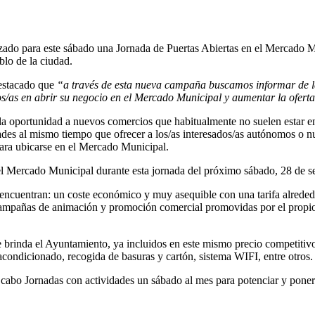
izado para este sábado una Jornada de Puertas Abiertas en el Mercado 
blo de la ciudad.
destacado que
“a través de esta nueva campaña buscamos informar de las
s/as en abrir su negocio en el Mercado Municipal y aumentar la oferta
 la oportunidad a nuevos comercios que habitualmente no suelen estar en
dades al mismo tiempo que ofrecer a los/as interesados/as autónomos o 
ara ubicarse en el Mercado Municipal.
 Mercado Municipal durante esta jornada del próximo sábado, 28 de sept
 encuentran: un coste económico y muy asequible con una tarifa alrededor
ampañas de animación y promoción comercial promovidas por el propio c
 brinda el Ayuntamiento, ya incluidos en este mismo precio competitivo
acondicionado, recogida de basuras y cartón, sistema WIFI, entre otros.
abo Jornadas con actividades un sábado al mes para potenciar y poner e