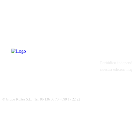
PATERNA AL
Periódico independ
nuestra edición im
© Grupo Kultea S.L. | Tel. 96 136 56 73 - 699 17 22 22