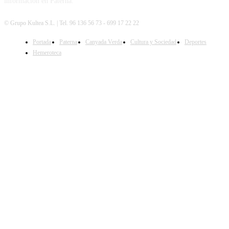
información en Paterna.
© Grupo Kultea S.L. | Tel. 96 136 56 73 - 699 17 22 22
Portada
Paterna
Canyada Verda
Cultura y Sociedad
Deportes
SÍGUENOS
Hemeroteca