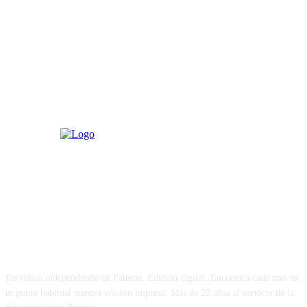
PATERNA AL DÍA
Periódico independiente de Paterna. Edición digital. Encuentra cada mes en
tu punto habitual nuestra edición impresa. Más de 22 años al servicio de la