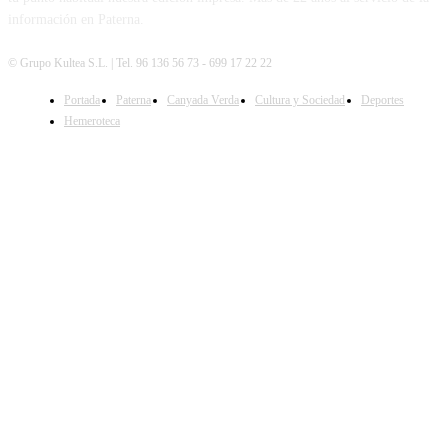
información en Paterna.
© Grupo Kultea S.L. | Tel. 96 136 56 73 - 699 17 22 22
Portada
Paterna
Canyada Verda
Cultura y Sociedad
Deportes
SÍGUENOS
Hemeroteca