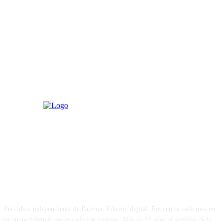
PATERNA AL DÍA
Periódico independiente de Paterna. Edición digital. Encuentra cada mes en
tu punto habitual nuestra edición impresa. Más de 22 años al servicio de la