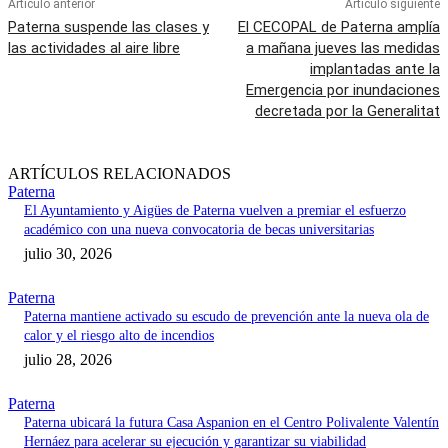
Artículo anterior
Artículo siguiente
Paterna suspende las clases y
El CECOPAL de Paterna amplía
las actividades al aire libre
a mañana jueves las medidas
implantadas ante la
Emergencia por inundaciones
decretada por la Generalitat
ARTÍCULOS RELACIONADOS
Paterna
El Ayuntamiento y Aigües de Paterna vuelven a premiar el esfuerzo
académico con una nueva convocatoria de becas universitarias
julio 30, 2026
Paterna
Paterna mantiene activado su escudo de prevención ante la nueva ola de
calor y el riesgo alto de incendios
julio 28, 2026
Paterna
Paterna ubicará la futura Casa Aspanion en el Centro Polivalente Valentín
Hernáez para acelerar su ejecución y garantizar su viabilidad