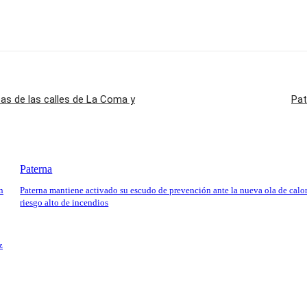
oas de las calles de La Coma y
Pat
Paterna
n
Paterna mantiene activado su escudo de prevención ante la nueva ola de calor
riesgo alto de incendios
z