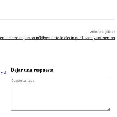
Artículo siguiente
erna cierra espacios públicos ante la alerta por lluvias y tormentas
Dejar una respuesta
 y el
Com