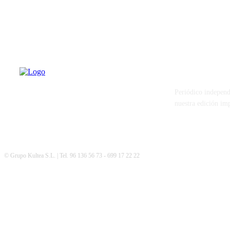
PATERNA AL
Periódico independ
nuestra edición im
© Grupo Kultea S.L. | Tel. 96 136 56 73 - 699 17 22 22