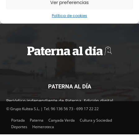
PATERNA AL DÍA
Periódico independiente de Paterna. Edición digital.
Encuentra cada mes en tu punto habitual nuestra edición
© Grupo Kultea S.L. | Tel. 96 136 56 73 - 699 17 22 22
impresa. Más de 22 años al servicio de la información en
Portada
Paterna
Canyada Verda
Cultura y Sociedad
Paterna.
Deportes
Hemeroteca