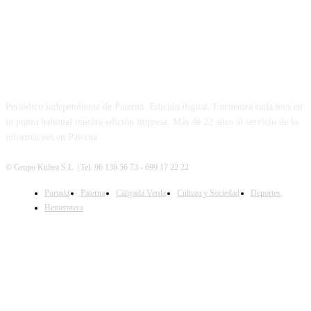
PATERNA AL DÍA
Periódico independiente de Paterna. Edición digital. Encuentra cada mes en
tu punto habitual nuestra edición impresa. Más de 22 años al servicio de la
información en Paterna.
© Grupo Kultea S.L. | Tel. 96 136 56 73 - 699 17 22 22
Portada
Paterna
Canyada Verda
Cultura y Sociedad
Deportes
SÍGUENOS
Hemeroteca