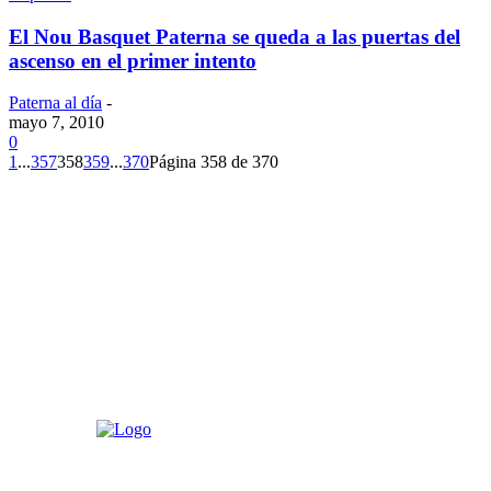
El Nou Basquet Paterna se queda a las puertas del
ascenso en el primer intento
Paterna al día
-
mayo 7, 2010
0
1
...
357
358
359
...
370
Página 358 de 370